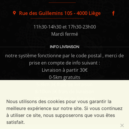
Rue des Guillemins 105 - 4000 Liège
11h30-14h30 et 17h30-23h00
Mardi fermé
INFO LIVRAISON
notre système fonctionne par le code postal , merci de
prise en compte de info suivant :
Livraison à partir 30€
0-5km gratuits
5-8km 3€ frais de livraison
8-10km 5€ frais de livraison
10-12km 8€ frais de livraison
Nous utilisons des cookies pour vous garantir la
merci votre compréhension
meilleure expérience sur notre site. Si vous continuez
à utiliser ce site, nous supposerons que vous êtes
satisfait.