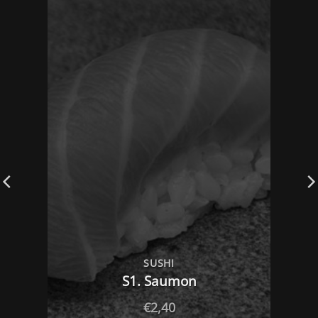
SUSHI
S1. Saumon
€
2,40