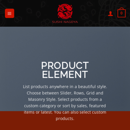
Passer
au
0
contenu
PRODUCT
ELEMENT
List products anywhere in a beautiful style.
Choose between Slider, Rows, Grid and
Masonry Style. Select products from a
custom category or sort by sales, featured
items or latest. You can also select custom
products.