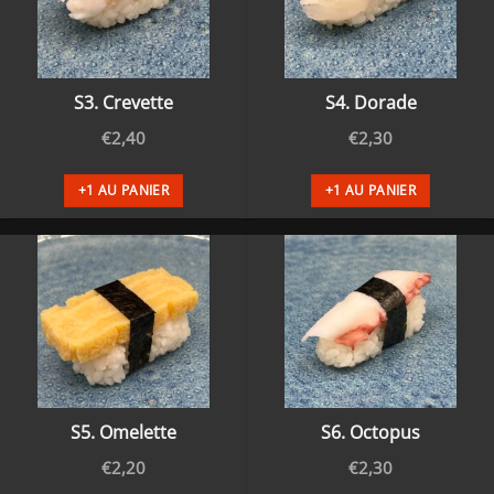
S3. Crevette
S4. Dorade
€
2,40
€
2,30
+1 AU PANIER
+1 AU PANIER
S5. Omelette
S6. Octopus
€
2,20
€
2,30