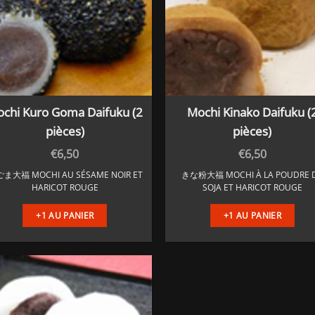
choisies
sur
la
page
du
produit
chi Kuro Goma Daifuku (2
Mochi Kinako Daifuku (
pièces)
pièces)
€
6,50
€
6,50
゙ま大福 MOCHI AU SÉSAME NOIR ET
きな粉大福 MOCHI À LA POUDRE 
HARICOT ROUGE
SOJA ET HARICOT ROUGE
+1 AU PANIER
+1 AU PANIER