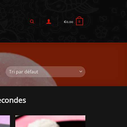
€
0,00
0
econdes