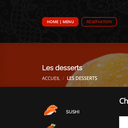
Passer
au
contenu
HOME | MENU
RÉSERVATION
Les desserts
ACCUEIL
/
LES DESSERTS
Ch
SUSHI