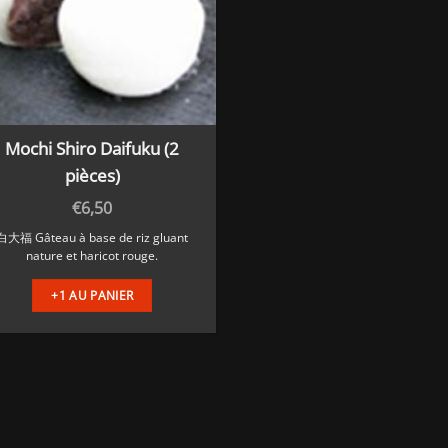
Mochi Shiro Daifuku (2
pièces)
€
6,50
白大福 Gâteau à base de riz gluant
nature et haricot rouge.
+1 AU PANIER