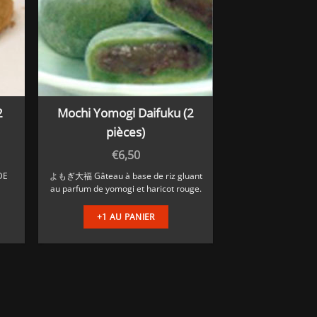
2
Mochi Yomogi Daifuku (2
pièces)
€
6,50
DE
よもぎ大福 Gâteau à base de riz gluant
au parfum de yomogi et haricot rouge.
+1 AU PANIER