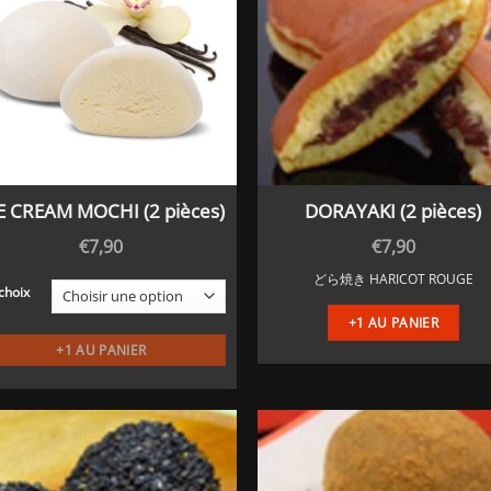
E CREAM MOCHI (2 pièces)
DORAYAKI (2 pièces)
€
7,90
€
7,90
Ce
どら焼き HARICOT ROUGE
 choix
produit
+1 AU PANIER
a
+1 AU PANIER
plusieurs
variations.
Les
options
peuvent
être